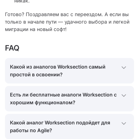
никак.
Готово? Поздравляем вас с переездом. А если вы
только в начале пути — удачного выбора и легкой
миграции на новый софт!
FAQ
Какой из аналогов Worksection самый
простой в освоении?
Как правило, простые менеджеры задач самые
Есть ли бесплатные аналоги Worksection с
легкие в освоении. У них минималистичный
хорошим функционалом?
интерфейс и понятный функционал для
совместной работы. Планирование задач в
Да, сервисы предлагают бесплатные тарифы с
облачном сервисе — что еще нужно?
Какой аналог Worksection подойдет для
урезанным функционалом. Отличный вариант
работы по Agile?
для небольших команд или старта. К примеру, в