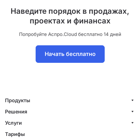
Наведите порядок в продажах,
проектах и финансах
Попробуйте Аспро.Cloud бесплатно 14 дней
Начать бесплатно
Продукты
Управление клиентами (CRM)
Решения
Проекты
ИТ-компании
Услуги
Финансы
Строительные компании
Внедрение системы управления клиентами
Тарифы