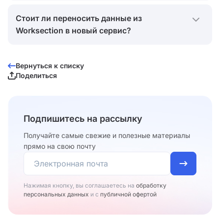
Аспро.Cloud на бесплатном тарифе может
Ищите сервисы с канбан-досками, спринтами и
работать сколько угодно человек. Но
Стоит ли переносить данные из
другими инструментами гибких методологий
бесплатно глубокой автоматизации процессов
Worksection в новый сервис?
(Agile). Присмотритесь к Аспро.Cloud, YouGile и
не ждите.
Аспро.Agile, в них есть инструменты работы по
При миграции перенос данных неизбежен.
итерационной модели (Scrum) и канбан-методу.
Экспортируйте данные в табличном формате
Вернуться к списку
Поделиться
(CSV), а потом импортируйте их в новую
систему.
Подпишитесь на рассылку
Получайте самые свежие и полезные материалы
прямо на свою почту
Нажимая кнопку, вы соглашаетесь на
обработку
персональных данных
и с
публичной офертой