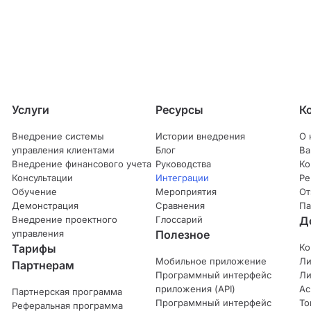
Услуги
Ресурсы
К
Внедрение системы
Истории внедрения
О 
управления клиентами
Блог
Ва
Внедрение финансового учета
Руководства
Ко
Консультации
Интеграции
Ре
Обучение
Мероприятия
От
Демонстрация
Сравнения
Па
Внедрение проектного
Глоссарий
Д
управления
Полезное
Тарифы
Ко
Мобильное приложение
Ли
Партнерам
Программный интерфейс
Ли
приложения (API)
Ас
Партнерская программа
Программный интерфейс
То
Реферальная программа