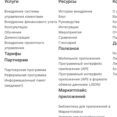
Услуги
Ресурсы
К
Внедрение системы
Истории внедрения
О 
управления клиентами
Блог
Ва
Внедрение финансового учета
Руководства
Ко
Консультации
Интеграции
Ре
Обучение
Мероприятия
От
Демонстрация
Сравнения
Па
Внедрение проектного
Глоссарий
Д
управления
Полезное
Тарифы
Ко
Мобильное приложение
Ли
Партнерам
Программный интерфейс
Ли
приложения (API)
Ас
Партнерская программа
Программный интерфейс
То
Реферальная программа
приложения (API) в формате
Информационный пакет
обмена данными (JSON)
(медиакит)
Маркетплейс
приложений
Библиотека для приложений в
Маркетплейсe
Условия для разработчиков