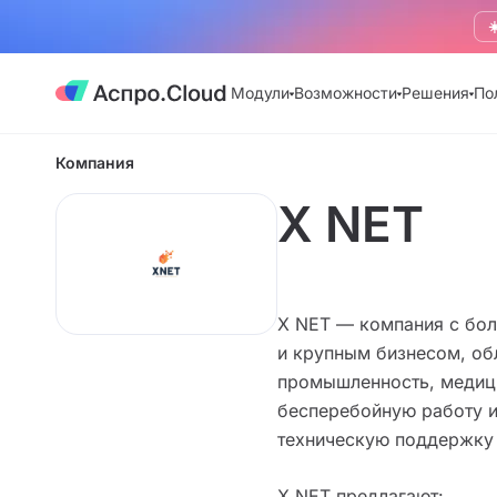
☀
Модули
Возможности
Решения
По
Компания
X NET
X NET — компания с бол
и крупным бизнесом, об
промышленность, медици
бесперебойную работу и
техническую поддержку 
X NET предлагают: