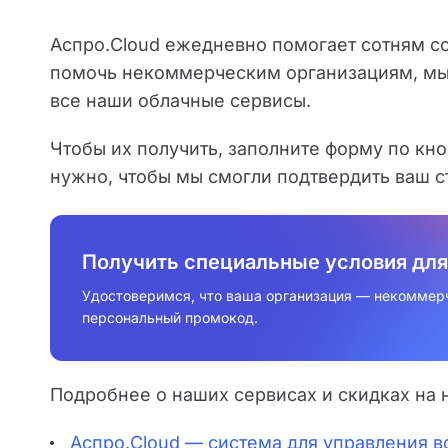
Аспро.Cloud ежедневно помогает сотням с
помочь некоммерческим организациям, мы 
все наши облачные сервисы.
Чтобы их получить, заполните форму по кн
нужно, чтобы мы смогли подтвердить ваш с
Получить специальные условия дл
Удостоверимся, что ваша организация — некоммер
персональный промокод.
Подробнее о наших сервисах и скидках на 
Аспро.Cloud — система для управления в