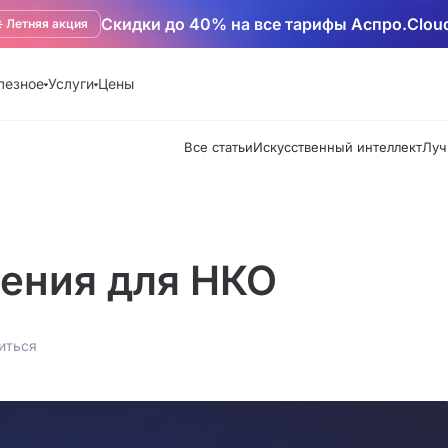
Скидки до 40% на все тарифы Аспро.Clou
️ Летняя акция
лезное
Услуги
Цены
Все статьи
Искусственный интеллект
Луч
ения для НКО
иться