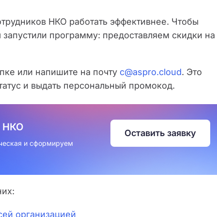
отрудников НКО работать эффективнее. Чтобы
запустили программу: предоставляем скидки на
опке или напишите на почту
c@aspro.cloud
. Это
татус и выдать персональный промокод.
я НКО
Оставить заявку
ческая и сформируем
них:
сей организацией