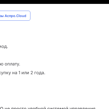
фы Аспро.Cloud
иод.
ю оплату.
пку на 1 или 2 года.
КО не просто удобной системой управления