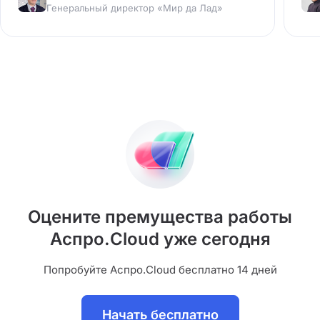
Генеральный директор «Мир да Лад»
крупных организаций, но и для
за
небольших НКО, которые только
начинают свой путь.»
Оцените премущества работы
Аспро.Cloud уже сегодня
Попробуйте Аспро.Cloud бесплатно 14 дней
Начать бесплатно