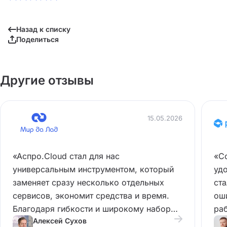
Назад к списку
Поделиться
Другие отзывы
15.05.2026
«Аспро.Cloud стал для нас
«С
универсальным инструментом, который
удо
заменяет сразу несколько отдельных
ст
сервисов, экономит средства и время.
ош
Благодаря гибкости и широкому набору
раб
Алексей Сухов
функций система подходит не только для
рут