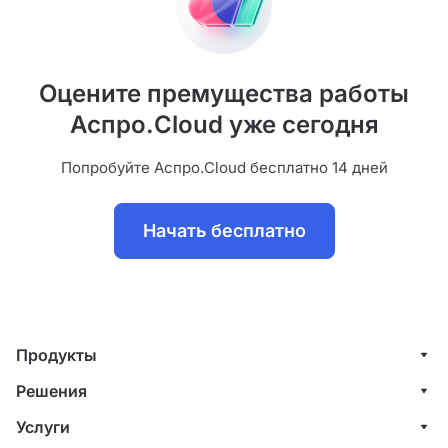
Оцените премущества работы
Аспро.Cloud уже сегодня
Попробуйте Аспро.Cloud бесплатно 14 дней
Начать бесплатно
Продукты
Управление клиентами (CRM)
Решения
Проекты
ИТ-компании
Услуги