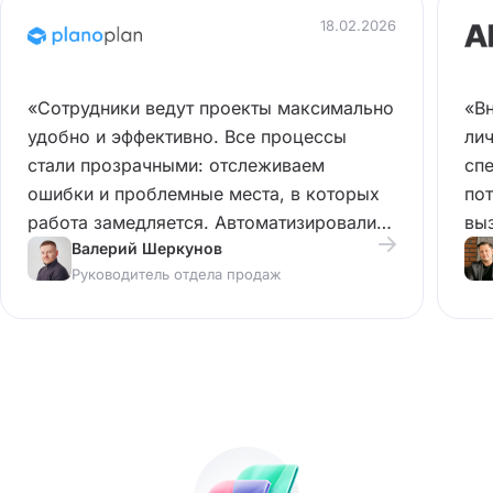
18.02.2026
«Сотрудники ведут проекты максимально
«В
удобно и эффективно. Все процессы
ли
стали прозрачными: отслеживаем
сп
ошибки и проблемные места, в которых
пот
работа замедляется. Автоматизировали
выз
Валерий Шеркунов
рутинные действия, например, расчет
ком
Руководитель отдела продаж
заработной платы для МОП-ов.»
эф
тем
зад