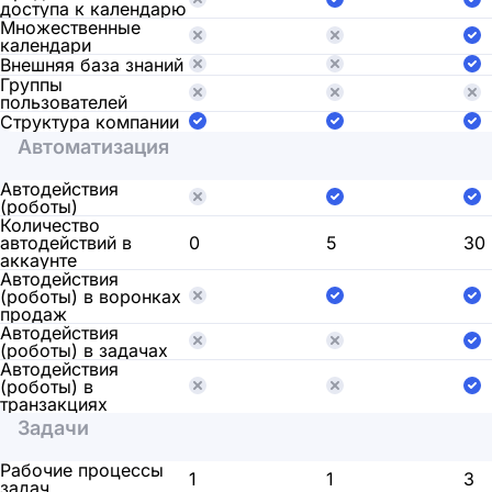
доступа к календарю
Множественные
календари
Внешняя база знаний
Группы
пользователей
Структура компании
Автоматизация
Автодействия
(роботы)
Количество
автодействий в
0
5
30
аккаунте
Автодействия
(роботы) в воронках
продаж
Автодействия
(роботы) в задачах
Автодействия
(роботы) в
транзакциях
Задачи
Рабочие процессы
1
1
3
задач