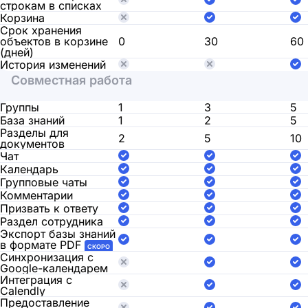
строкам в списках
Корзина
Срок хранения
объектов в корзине
0
30
60
(дней)
История изменений
Совместная работа
Группы
1
3
5
База знаний
1
2
5
Разделы для
2
5
10
документов
Чат
Календарь
Групповые чаты
Комментарии
Призвать к ответу
Раздел сотрудника
Экспорт базы знаний
в формате PDF
СКОРО
Синхронизация с
Google-календарем
Интеграция с
Calendly
Предоставление