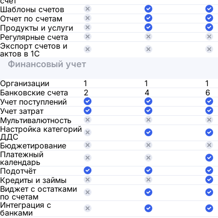
счет
Шаблоны счетов
Отчет по счетам
Продукты и услуги
Регулярные счета
Экспорт счетов и
актов в 1С
Финансовый учет
Организации
1
1
1
Банковские счета
2
4
6
Учет поступлений
Учет затрат
Мультивалютность
Настройка категорий
ДДС
Бюджетирование
Платежный
календарь
Подотчёт
Кредиты и займы
Виджет с остатками
по счетам
Интеграция с
банками