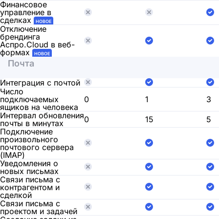
Финансовое
управление в
сделках
НОВОЕ
Отключение
брендинга
Аспро.Cloud в веб-
формах
НОВОЕ
Почта
Интеграция с почтой
Число
подключаемых
0
1
3
ящиков на человека
Интервал обновления
0
15
5
почты в минутах
Подключение
произвольного
почтового сервера
(IMAP)
Уведомления о
новых письмах
Связи письма с
контрагентом и
сделкой
Связи письма с
проектом и задачей