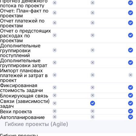
Прогноз денежного
потока по проекту
Отчет: План-факт по
проектам
Отчет платежей по
проектам
Отчет о предстоящих
расходах по
проектам
Дополнительные
группировки
поступлений
Дополнительные
группировки затрат
Импорт плановых
платежей и затрат в
проект
Фиксированная
стоимость задачи
Блокирующая связь
Связи (зависимости)
задач
Вехи проекта
Автопланирование
Гибкие проекты (Agile)
Гибкие проекты