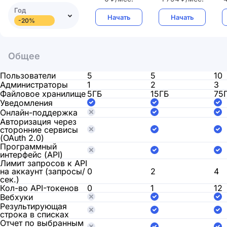
Год
Начать
Начать
-20%
Общее
Пользователи
5
5
10
Администраторы
1
2
3
Файловое хранилище
5ГБ
15ГБ
75
Уведомления
Онлайн-поддержка
Авторизация через
сторонние сервисы
(OAuth 2.0)
Программный
интерфейс (API)
Лимит запросов к API
на аккаунт (запросы/
0
2
4
сек.)
Кол-во API-токенов
0
1
12
Вебхуки
Результирующая
строка в списках
Отчет по выбранным