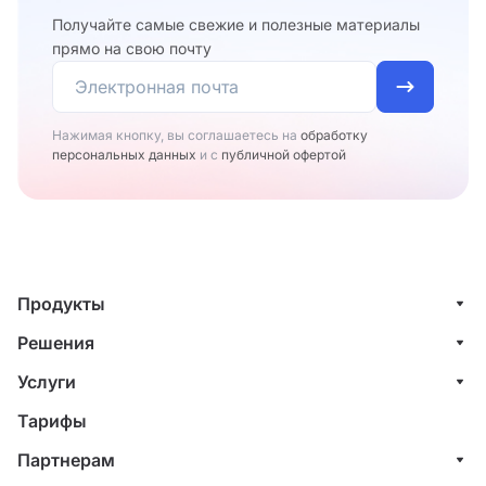
Получайте самые свежие и полезные материалы
прямо на свою почту
Нажимая кнопку, вы соглашаетесь на
обработку
персональных данных
и с
публичной офертой
Продукты
Управление клиентами (CRM)
Решения
Проекты
ИТ-компании
Услуги
Финансы
Строительные компании
Внедрение системы управления клиентами
Тарифы
Счета и акты
Веб-студии
Внедрение финансового учета
Партнерам
Базы знаний
Межкорпоративные (b2b) продажи