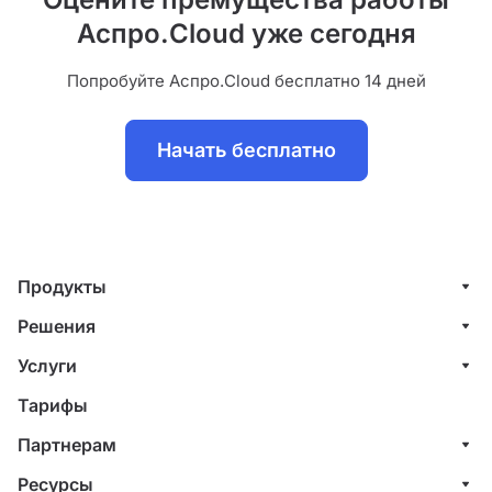
Аспро.Cloud уже сегодня
Попробуйте Аспро.Cloud бесплатно 14 дней
Начать бесплатно
Продукты
Управление клиентами (CRM)
Решения
Проекты
ИТ-компании
Услуги
Финансы
Строительные компании
Внедрение системы управления клиентами
Тарифы
Счета и акты
Веб-студии
Внедрение финансового учета
Партнерам
Базы знаний
Межкорпоративные (b2b) продажи
Консультации
Партнерская программа
Ресурсы