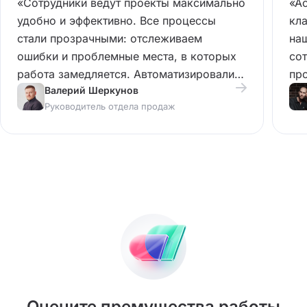
«Сотрудники ведут проекты максимально
«Ас
удобно и эффективно. Все процессы
кла
стали прозрачными: отслеживаем
наш
ошибки и проблемные места, в которых
сот
работа замедляется. Автоматизировали
про
Валерий Шеркунов
рутинные действия, например, расчет
кли
Руководитель отдела продаж
заработной платы для МОП-ов.»
се
дея
Оцените премущества работы