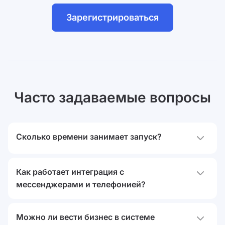
Зарегистрироваться
Часто задаваемые вопросы
Сколько времени занимает запуск?
Аспро.Cloud запускается мгновенно. Сразу после
Как работает интеграция с
регистрации вы получите доступ к онлайн-версии,
мессенджерами и телефонией?
не нужно устанавливать приложение на
компьютер. Работайте с любого устройства — все,
Интеграция настраивается за пару кликов.
что нужно для начала работы, уже настроено.
Можно ли вести бизнес в системе
Подключите нужные каналы: Telegram, ВКонтакте,