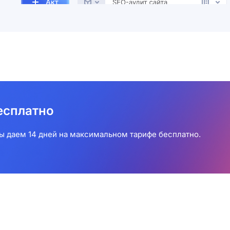
есплатно
 даем 14 дней на максимальном тарифе бесплатно.