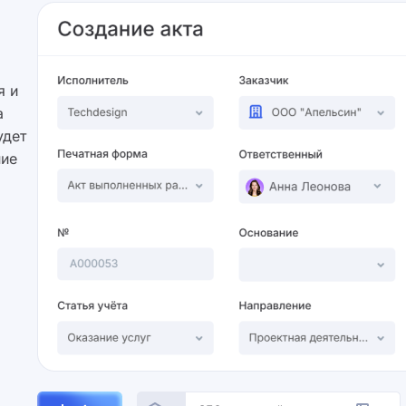
я и
а
удет
ние