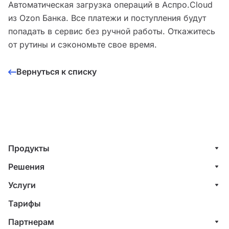
Автоматическая загрузка операций в Аспро.Cloud
из Ozon Банка. Все платежи и поступления будут
попадать в сервис без ручной работы. Откажитесь
от рутины и сэкономьте свое время.
Вернуться к списку
Продукты
Управление клиентами (CRM)
Решения
Проекты
ИТ-компании
Услуги
Финансы
Строительные компании
Внедрение системы управления клиентами
Тарифы
Счета и акты
Веб-студии
Внедрение финансового учета
Партнерам