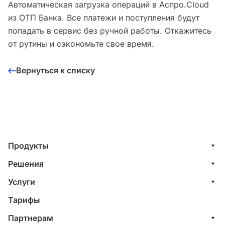
Автоматическая загрузка операций в Аспро.Cloud
из ОТП Банка. Все платежи и поступления будут
попадать в сервис без ручной работы. Откажитесь
от рутины и сэкономьте свое время.
Вернуться к списку
Продукты
Управление клиентами (CRM)
Решения
Проекты
ИТ-компании
Услуги
Финансы
Строительные компании
Внедрение системы управления клиентами
Тарифы
Счета и акты
Веб-студии
Внедрение финансового учета
Партнерам