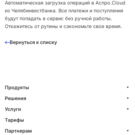
Автоматическая загрузка операций в Аспро.Cloud
из Челябинвестбанка. Все платежи и поступления
будут попадать в сервис без ручной работы.
Откажитесь от рутины и сэкономьте свое время.
Вернуться к списку
Продукты
Управление клиентами (CRM)
Решения
Проекты
ИТ-компании
Услуги
Финансы
Строительные компании
Внедрение системы управления клиентами
Тарифы
Счета и акты
Веб-студии
Внедрение финансового учета
Партнерам