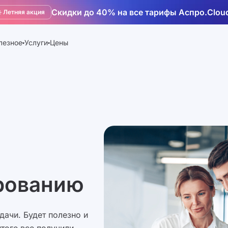
Скидки до 40% на все тарифы Аспро.Clou
️ Летняя акция
лезное
Услуги
Цены
ированию
дачи. Будет полезно и
итоге все получили