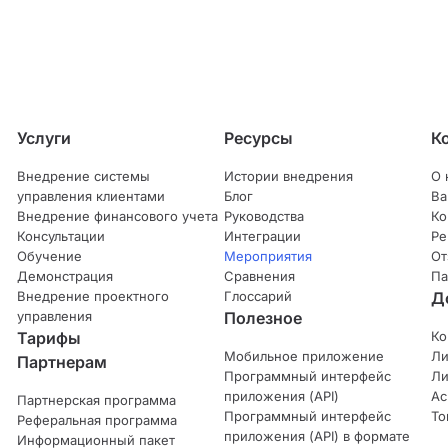
Услуги
Ресурсы
К
Внедрение системы
Истории внедрения
О 
управления клиентами
Блог
Ва
Внедрение финансового учета
Руководства
Ко
Консультации
Интеграции
Ре
Обучение
Мероприятия
От
Демонстрация
Сравнения
Па
Внедрение проектного
Глоссарий
Д
управления
Полезное
Тарифы
Ко
Мобильное приложение
Ли
Партнерам
Программный интерфейс
Ли
приложения (API)
Ас
Партнерская программа
Программный интерфейс
То
Реферальная программа
приложения (API) в формате
Информационный пакет