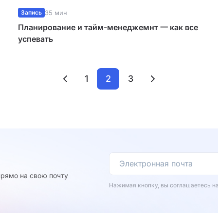
Запись
35 мин
Планирование и тайм-менеджемнт 一 как все
успевать
1
2
3
рямо на свою почту
Нажимая кнопку, вы соглашаетесь н