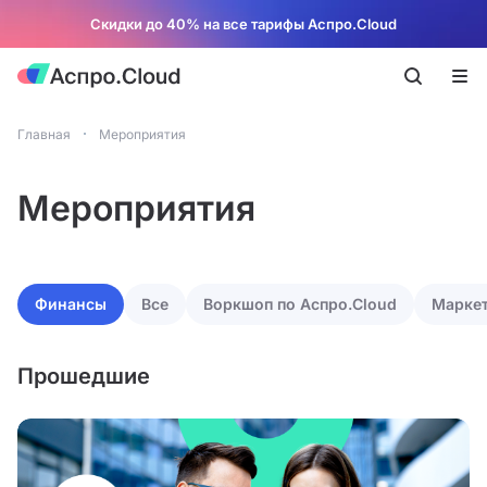
Скидки до 40% на все тарифы Аспро.Cloud
Главная
Мероприятия
Мероприятия
Финансы
Все
Воркшоп по Аспро.Cloud
Марке
Прошедшие