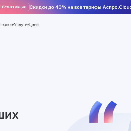
Скидки до 40% на все тарифы Аспро.Clou
️ Летняя акция
лезное
Услуги
Цены
ших