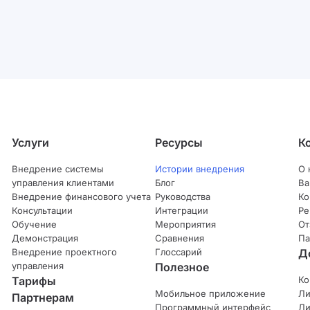
Услуги
Ресурсы
К
Внедрение системы
Истории внедрения
О 
управления клиентами
Блог
Ва
Внедрение финансового учета
Руководства
Ко
Консультации
Интеграции
Ре
Обучение
Мероприятия
От
Демонстрация
Сравнения
Па
Внедрение проектного
Глоссарий
Д
управления
Полезное
Тарифы
Ко
Мобильное приложение
Ли
Партнерам
Программный интерфейс
Ли