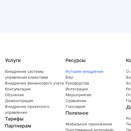
Услуги
Ресурсы
К
Внедрение системы
Истории внедрения
О 
управления клиентами
Блог
Ва
Внедрение финансового учета
Руководства
Ко
Консультации
Интеграции
Ре
Обучение
Мероприятия
От
Демонстрация
Сравнения
Па
Внедрение проектного
Глоссарий
Д
управления
Полезное
Тарифы
Ко
Мобильное приложение
Ли
Партнерам
Программный интерфейс
Ли