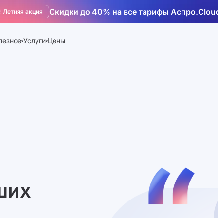
Скидки до 40% на все тарифы Аспро.Clou
️ Летняя акция
лезное
Услуги
Цены
ших