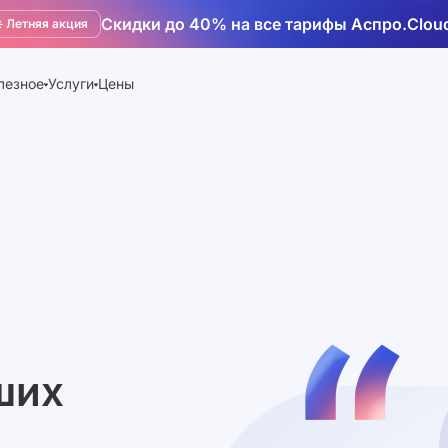
Скидки до 40% на все тарифы Аспро.Clou
️ Летняя акция
лезное
Услуги
Цены
ших