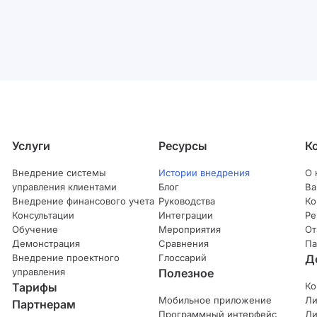
Услуги
Ресурсы
К
Внедрение системы
Истории внедрения
О 
управления клиентами
Блог
Ва
Внедрение финансового учета
Руководства
Ко
Консультации
Интеграции
Ре
Обучение
Мероприятия
От
Демонстрация
Сравнения
Па
Внедрение проектного
Глоссарий
Д
управления
Полезное
Тарифы
Ко
Мобильное приложение
Ли
Партнерам
Программный интерфейс
Ли