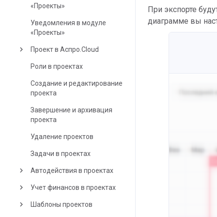
«Проекты»
При экспорте буду
диаграмме вы нас
Уведомления в модуле
«Проекты»
keyboard_arrow_right
Проект в Аспро.Cloud
Роли в проектах
Создание и редактирование
проекта
Завершение и архивация
проекта
Удаление проектов
Задачи в проектах
keyboard_arrow_right
Автодействия в проектах
keyboard_arrow_right
Учет финансов в проектах
keyboard_arrow_right
Шаблоны проектов