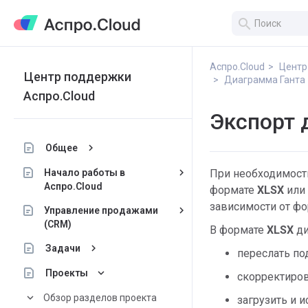
search
Аспро.Cloud
Центр
Центр поддержки
Диаграмма Ганта
Аспро.Cloud
Экспорт 
keyboard_arrow_right
Общее
keyboard_arrow_right
Начало работы в
При необходимост
Аспро.Cloud
формате
XLSX
или
зависимости от фо
keyboard_arrow_right
Управление продажами
(CRM)
В формате
XLSX
ди
keyboard_arrow_right
Задачи
переслать по
keyboard_arrow_down
Проекты
скорректиров
keyboard_arrow_down
Обзор разделов проекта
загрузить и 