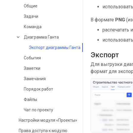
Общие
использовать
Задачи
В формате
PNG
(из
Команда
распечатать 
keyboard_arrow_down
Диаграмма Ганта
использовать
Экспорт диаграммы Ганта
Экспорт
События
Для выгрузки диа
Заметки
формат для экспо
Замечания
Порядок работ
Файлы
Чат по проекту
Настройки модуля «Проекты»
Права доступа к модулю