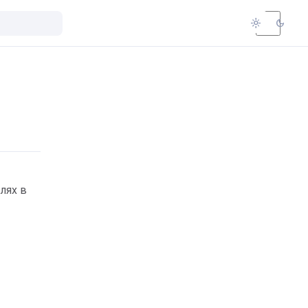
light_mode
dark_mode
лях в