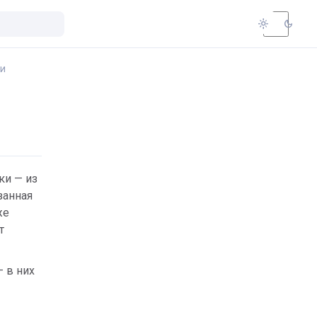
light_mode
dark_mode
и
ки — из
занная
же
т
— в них