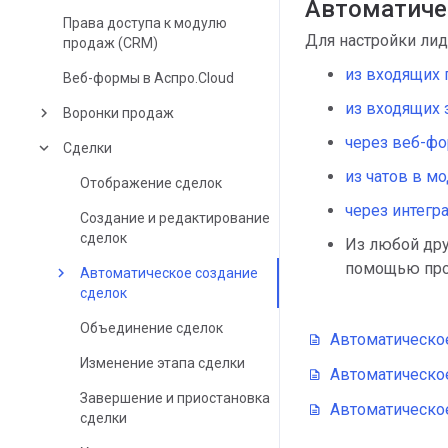
Автоматиче
Права доступа к модулю
Для настройки лид
продаж (CRM)
из входящих
Веб-формы в Аспро.Cloud
из входящих 
keyboard_arrow_right
Воронки продаж
через веб-фо
keyboard_arrow_down
Сделки
из чатов в м
Отображение сделок
через интегр
Создание и редактирование
сделок
Из любой др
помощью про
keyboard_arrow_right
Автоматическое создание
сделок
Объединение сделок
Автоматическое
Изменение этапа сделки
Автоматическое
Завершение и приостановка
Автоматическое
сделки