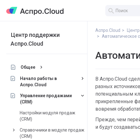
search
Аспро.Cloud
Центр
Центр поддержки
Автоматическое с
Аспро.Cloud
Автомати
keyboard_arrow_right
Общее
keyboard_arrow_right
Начало работы в
В Аспро.Cloud сде
Аспро.Cloud
разных источников
потенциальным кли
keyboard_arrow_down
Управление продажами
прикрепленные фай
(CRM)
вовремя обработат
Настройки модуля продаж
(CRM)
Прежде, чем перейт
и будут создавать
keyboard_arrow_right
Справочники в модуле продаж
(CRM)