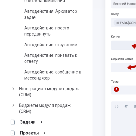
счета/напоминания
Автодействия: Архиватор
задач
Автодействие: просто
передвинуть
Автодействие: отсутствие
Автодействие: призвать к
ответу
Автодействие: сообщение в
мессенджер
keyboard_arrow_right
Интеграции в модуле продаж
(CRM)
keyboard_arrow_right
Виджеты модуля продаж
(CRM)
keyboard_arrow_right
Задачи
keyboard_arrow_right
Проекты