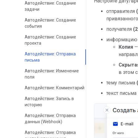
Настройте дату/вр
Автодействие: Создание
задачи
отправителя
привязанного
Автодействие: Создание
события
получателя
(2
Автодействие: Создание
информацию 
проекта
Копия
—
направл
Автодействие: Отправка
письма
Скрыта
Автодействие: Изменение
в этом 
поля
тему письма
Автодействие: Комментарий
текст письма
Автодействие: Запись в
историю
Автодействие: Отправка
данных (Webhook)
Автодействие: Отправка