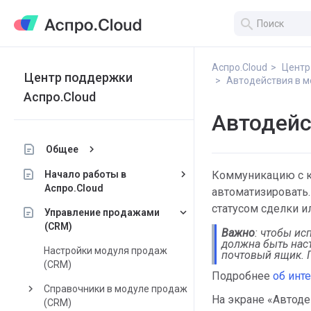
search
Аспро.Cloud
Центр
Центр поддержки
Автодействия в м
Аспро.Cloud
Автодейс
keyboard_arrow_right
Общее
keyboard_arrow_right
Начало работы в
Коммуникацию с к
Аспро.Cloud
автоматизировать.
статусом сделки и
keyboard_arrow_down
Управление продажами
(CRM)
Важно
: чтобы ис
должна быть наст
Настройки модуля продаж
почтовый ящик. П
(CRM)
Подробнее
об инт
keyboard_arrow_right
Справочники в модуле продаж
На экране «Автоде
(CRM)