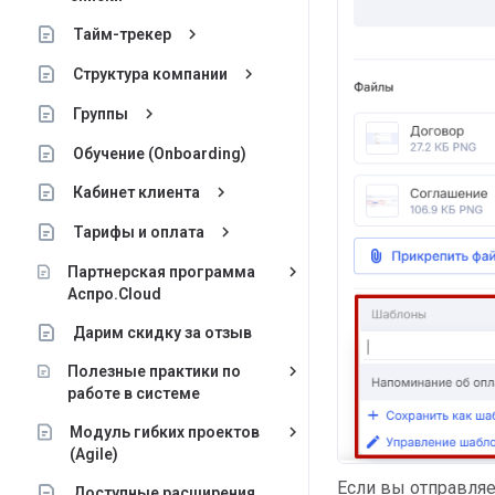
keyboard_arrow_right
Тайм-трекер
keyboard_arrow_right
Структура компании
keyboard_arrow_right
Группы
Обучение (Onboarding)
keyboard_arrow_right
Кабинет клиента
keyboard_arrow_right
Тарифы и оплата
keyboard_arrow_right
Партнерская программа
Аспро.Cloud
Дарим скидку за отзыв
keyboard_arrow_right
Полезные практики по
работе в системе
keyboard_arrow_right
Модуль гибких проектов
(Agile)
Если вы отправляе
Доступные расширения