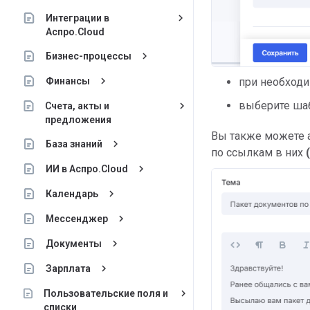
keyboard_arrow_right
Интеграции в
Аспро.Cloud
keyboard_arrow_right
Бизнес-процессы
keyboard_arrow_right
Финансы
при необход
выберите ша
keyboard_arrow_right
Счета, акты и
предложения
Вы также можете 
keyboard_arrow_right
База знаний
по ссылкам в них
keyboard_arrow_right
ИИ в Аспро.Cloud
keyboard_arrow_right
Календарь
keyboard_arrow_right
Мессенджер
keyboard_arrow_right
Документы
keyboard_arrow_right
Зарплата
keyboard_arrow_right
Пользовательские поля и
списки