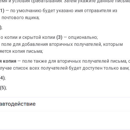
емя и условия срабатывания. Затем укажите данные письма
(1)
— по умолчанию будет указано имя отправителя из
 почтового ящика;
)
;
о копии и скрытой копии
(3)
— опционально;
 поле для добавления вторичных получателей, которым
яется копия письма;
я копия
— поле также для вторичных получателей письма, 
случае список всех получателей будет доступен только вам;
(4)
;
(5)
;