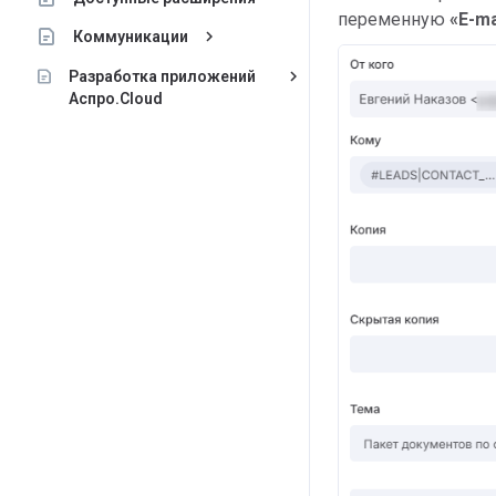
переменную
«E-ma
keyboard_arrow_right
Коммуникации
keyboard_arrow_right
Разработка приложений
Аспро.Cloud