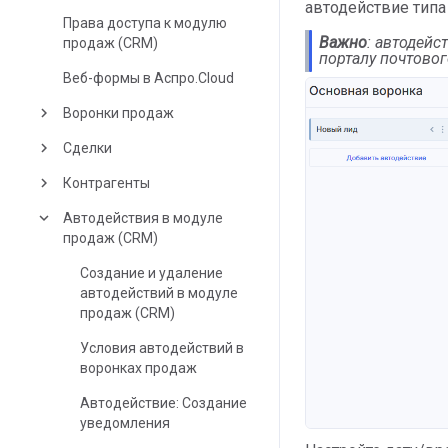
автодействие типа 
Права доступа к модулю
Важно
: автодейс
продаж (CRM)
порталу почтовог
Веб-формы в Аспро.Cloud
keyboard_arrow_right
Воронки продаж
keyboard_arrow_right
Сделки
keyboard_arrow_right
Контрагенты
keyboard_arrow_down
Автодействия в модуле
продаж (CRM)
Создание и удаление
автодействий в модуле
продаж (CRM)
Условия автодействий в
воронках продаж
Автодействие: Создание
уведомления