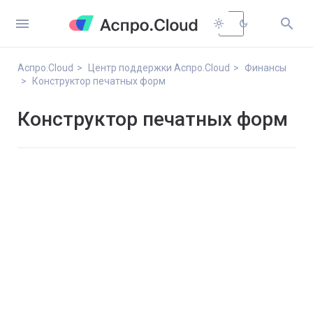


light_mode
dark_mode
Аспро.Cloud
Центр поддержки Аспро.Cloud
Финансы
Конструктор печатных форм
Конструктор печатных форм