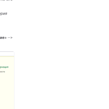
ерия
ие»
-->