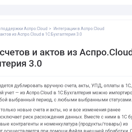
 поддержки Аспро.Cloud
Интеграции в Аспро.Cloud
 актов из Аспро.Cloud в 1С:Бухгалтерия 3.0
счетов и актов из Аспро.Cloud
терия 3.0
дется дублировать вручную счета, акты, УПД, оплаты в 1С
ий учет — из Аспро.Cloud в 1С:Бухгалтерия можно импортир
любой выбранный период, с любыми выбранными статусами.
только новые счета и акты, но и все изменения ранее
исключает риск расхождения данных. Вместе с ними в 1С б
вые контрагенты и номенкулатура (продукты/товары) из
рт осуществляется при помощи файла внешней обработки. 