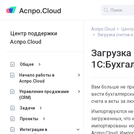
search
Аспро.Cloud
Центр
Центр поддержки
Загрузка счетов и
Аспро.Cloud
Загрузка 
1С:Бухгал
keyboard_arrow_right
Общее
keyboard_arrow_right
Начало работы в
Аспро.Cloud
Вам больше не при
keyboard_arrow_right
Управление продажами
вести бухгалтерск
(CRM)
счета и акты за 
keyboard_arrow_right
Задачи
Импортируются не 
загруженных, что 
keyboard_arrow_right
Проекты
импортированы но
keyboard_arrow_down
Интеграции в
Аспро.Cloud. Импо