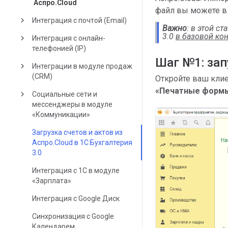
Аспро.Cloud
файл вы можете в 
keyboard_arrow_right
Интеграция с почтой (Email)
Важно
: в этой с
3.0
в базовой ко
keyboard_arrow_right
Интеграция с онлайн-
телефонией (IP)
Шаг №1: зап
keyboard_arrow_right
Интеграции в модуле продаж
(CRM)
Откройте ваш клие
«Печатные формы
keyboard_arrow_right
Социальные сети и
мессенджеры в модуле
«Коммуникации»
Загрузка счетов и актов из
Аспро.Cloud в 1С:Бухгалтерия
3.0
Интеграция с 1С в модуле
«Зарплата»
Интеграция с Google Диск
Синхронизация с Google
Календарем