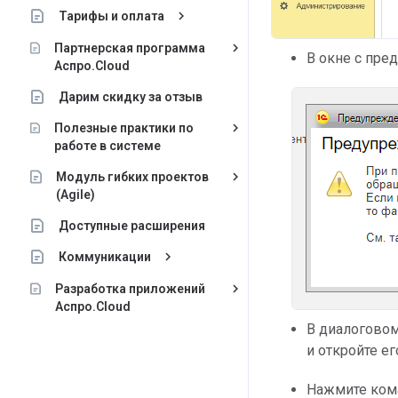
keyboard_arrow_right
Тарифы и оплата
keyboard_arrow_right
Партнерская программа
В окне с пр
Аспро.Cloud
Дарим скидку за отзыв
keyboard_arrow_right
Полезные практики по
работе в системе
keyboard_arrow_right
Модуль гибких проектов
(Agile)
Доступные расширения
keyboard_arrow_right
Коммуникации
keyboard_arrow_right
Разработка приложений
Аспро.Cloud
В диалоговом
и откройте ег
Нажмите ко