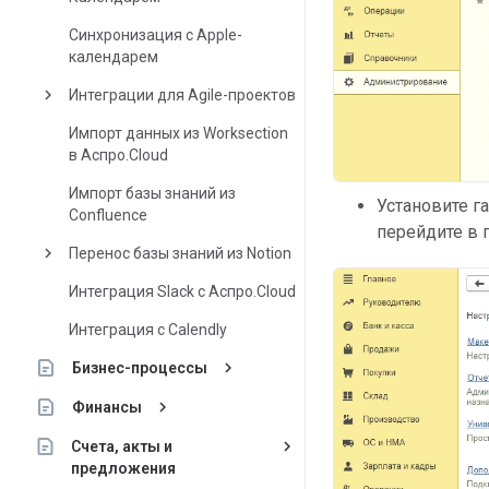
Синхронизация с Apple-
календарем
keyboard_arrow_right
Интеграции для Agile-проектов
Импорт данных из Worksection
в Аспро.Cloud
Импорт базы знаний из
Установите г
Confluence
перейдите в
keyboard_arrow_right
Перенос базы знаний из Notion
Интеграция Slack с Аспро.Cloud
Интеграция с Calendly
keyboard_arrow_right
Бизнес-процессы
keyboard_arrow_right
Финансы
keyboard_arrow_right
Счета, акты и
предложения