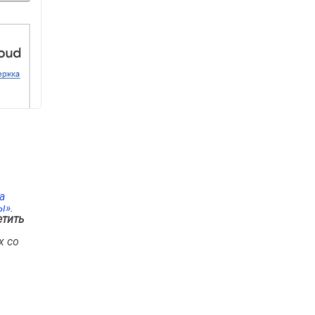
а
ы»
.
етить
х со