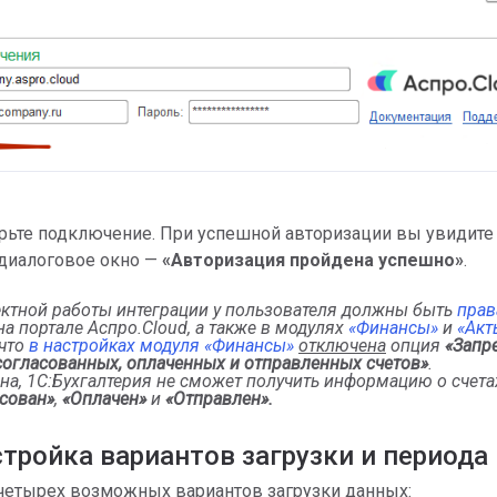
рьте подключение. При успешной авторизации вы увидите
диалоговое окно —
«Авторизация пройдена успешно»
.
ектной работы интеграции у пользователя должны быть
прав
а портале Аспро.Cloud, а также в модулях
«Финансы»
и
«Акт
 что
в настройках модуля «Финансы»
отключена
опция
«
Запр
cогласованных, оплаченных и отправленных счетов»
.
вна, 1С:Бухгалтерия не сможет получить информацию о
счета
сован
»
,
«Оплачен»
и
«Отправлен».
тройка вариантов загрузки и периода
 четырех возможных вариантов загрузки данных: