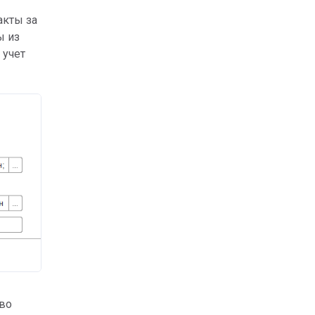
акты за
ы из
 учет
тво