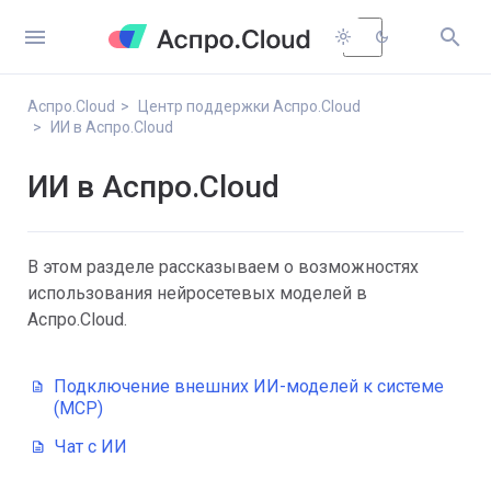


light_mode
dark_mode
Аспро.Cloud
Центр поддержки Аспро.Cloud
ИИ в Аспро.Cloud
ИИ в Аспро.Cloud
В этом разделе рассказываем о возможностях 
использования нейросетевых моделей в 
Аспро.Cloud.
Подключение внешних ИИ-моделей к системе
(MCP)
Чат с ИИ