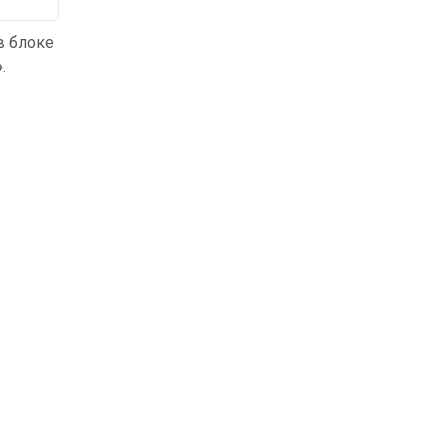
в блоке
»
.