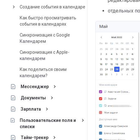
редактирован
keyboard_arrow_right
Создание события в календаре
​отдельных п
Как быстро просматривать
события в календарях
Синхронизация с Google
Календарем
Синхронизация с Apple-
календарем
Как поделиться своим
календарем?
keyboard_arrow_right
Мессенджер
keyboard_arrow_right
Документы
keyboard_arrow_right
Зарплата
keyboard_arrow_right
Пользовательские поля и
списки
keyboard_arrow_right
Тайм-трекер