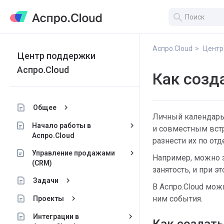
search
Аспро.Cloud
Центр
Центр поддержки
Аспро.Cloud
Как созд
keyboard_arrow_right
Общее
Личный календарь 
keyboard_arrow_right
Начало работы в
и совместным встр
Аспро.Cloud
разнести их по от
keyboard_arrow_right
Управление продажами
Например, можно з
(CRM)
занятость, и при э
keyboard_arrow_right
Задачи
В Аспро.Cloud мож
keyboard_arrow_right
ним события.
Проекты
keyboard_arrow_right
Интеграции в