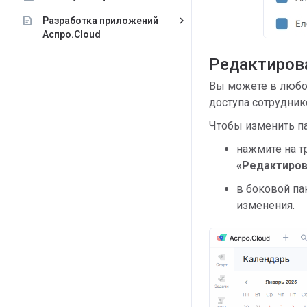
keyboard_arrow_right
Разработка приложений
Аспро.Cloud
Редактиров
Вы можете в любой
доступа сотрудник
Чтобы изменить п
нажмите на т
«Редактиров
​в боковой п
изменения.