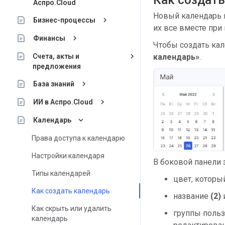
Как создать
Аспро.Cloud
Новый календарь п
keyboard_arrow_right
Бизнес-процессы
их все вместе при
keyboard_arrow_right
Финансы
Чтобы создать ка
keyboard_arrow_right
Счета, акты и
календарь»
.
предложения
keyboard_arrow_right
База знаний
keyboard_arrow_right
ИИ в Аспро.Cloud
keyboard_arrow_down
Календарь
Права доступа к календарю
Настройки календаря
В боковой панели 
Типы календарей
​цвет, котор
Как создать календарь
​название
(2)
Как скрыть или удалить
​группы поль
календарь