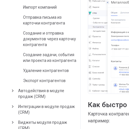
Импорт компаний
Отправка письма из
карточки контрагента
Создание и отправка
документов через карточку
контрагента
Создание задачи, события
или проекта из контрагента
Удаление контрагентов
Экспорт контрагентов
keyboard_arrow_right
Автодействия в модуле
продаж (CRM)
Как быстро 
keyboard_arrow_right
Интеграции в модуле продаж
(CRM)
Карточка контраге
например:
keyboard_arrow_right
Виджеты модуля продаж
(CRM)