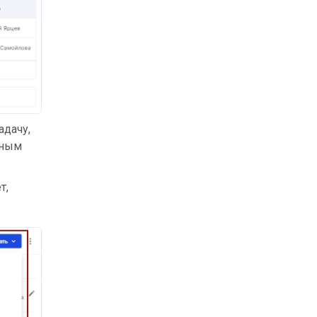
адачу,
нным
т,