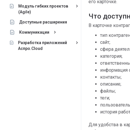
его карточке.
keyboard_arrow_right
Модуль гибких проектов
(Agile)
Что доступн
Доступные расширения
В карточке контра
keyboard_arrow_right
Коммуникации
тип контраген
сайт;
keyboard_arrow_right
Разработка приложений
Аспро.Cloud
сфера деятел
категория;
ответственны
информация о
контакты;
описание;
файлы;
теги;
пользователь
история работ
Для удобства в ка