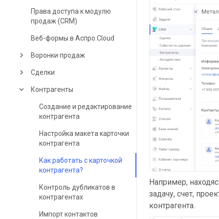
Права доступа к модулю
продаж (CRM)
Веб-формы в Аспро.Cloud
keyboard_arrow_right
Воронки продаж
keyboard_arrow_right
Сделки
keyboard_arrow_down
Контрагенты
Создание и редактирование
контрагента
Настройка макета карточки
контрагента
Как работать с карточкой
контрагента?
Например, находяс
Контроль дубликатов в
задачу, счет, прое
контрагентах
контрагента.
Импорт контактов