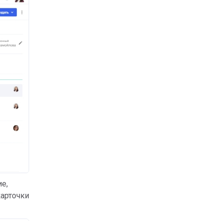
е,
карточки