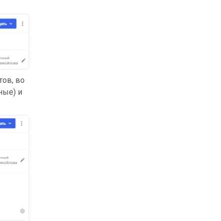
тов, во
ные) и