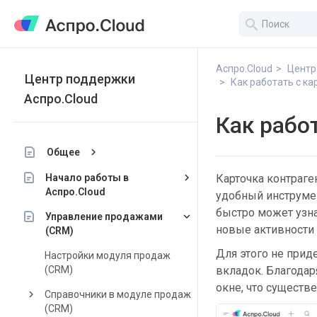
search
Аспро.Cloud
Центр
Центр поддержки
Как работать с ка
Аспро.Cloud
Как рабо
keyboard_arrow_right
Общее
keyboard_arrow_right
Начало работы в
Карточка контраге
Аспро.Cloud
удобный инструме
быстро может узнат
keyboard_arrow_down
Управление продажами
новые активности 
(CRM)
Для этого не прид
Настройки модуля продаж
(CRM)
вкладок. Благодар
окне, что существ
keyboard_arrow_right
Справочники в модуле продаж
(CRM)