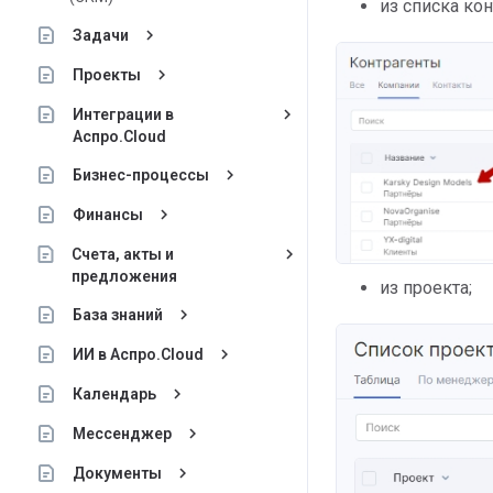
из списка кон
keyboard_arrow_right
Задачи
keyboard_arrow_right
Проекты
keyboard_arrow_right
Интеграции в
Аспро.Cloud
keyboard_arrow_right
Бизнес-процессы
keyboard_arrow_right
Финансы
keyboard_arrow_right
Счета, акты и
предложения
из проекта;
keyboard_arrow_right
База знаний
keyboard_arrow_right
ИИ в Аспро.Cloud
keyboard_arrow_right
Календарь
keyboard_arrow_right
Мессенджер
keyboard_arrow_right
Документы