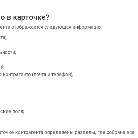
о в карточке?
гента отображается следующая информация:
та;
ьности;
й;
 контрагенте (почта и телефон);
ские поля;
.
рточке контрагента определены разделы, где собрана вся