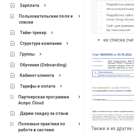
keyboard_arrow_right
Зарплата
keyboard_arrow_right
Пользовательские поля и
списки
keyboard_arrow_right
Тайм-трекер
из списка сче
keyboard_arrow_right
Структура компании
keyboard_arrow_right
Группы
Обучение (Onboarding)
keyboard_arrow_right
Кабинет клиента
keyboard_arrow_right
Тарифы и оплата
keyboard_arrow_right
Партнерская программа
Аспро.Cloud
Дарим скидку за отзыв
keyboard_arrow_right
Полезные практики по
Также и из других 
работе в системе