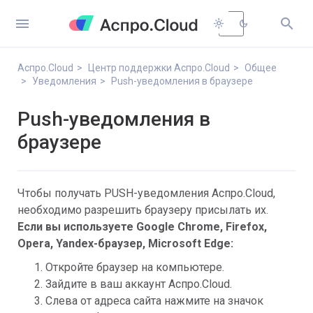


light_mode
dark_mode
Аспро.Cloud
Центр поддержки Аспро.Cloud
Общее
Уведомления
Push-уведомления в браузере
Push-уведомления в
браузере
Чтобы получать PUSH-уведомления Аспро.Cloud,
необходимо разрешить браузеру присылать их.
Если вы используете Google Chrome, Firefox,
Opera, Yandex-браузер, Microsoft Edge:
Откройте браузер на компьютере.
Зайдите в ваш аккаунт Аспро.Cloud.
Слева от адреса сайта нажмите на значок