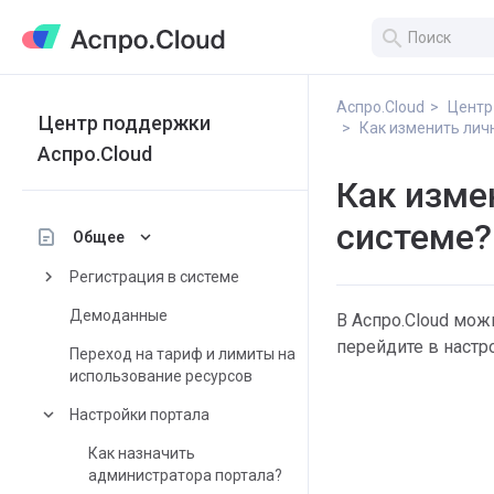
search
Аспро.Cloud
Центр
Центр поддержки
Как изменить личн
Аспро.Cloud
Как изме
системе?
keyboard_arrow_down
Общее
keyboard_arrow_right
Регистрация в системе
Демоданные
В Аспро.Cloud мож
перейдите в настр
Переход на тариф и лимиты на
использование ресурсов
keyboard_arrow_down
Настройки портала
Как назначить
администратора портала?