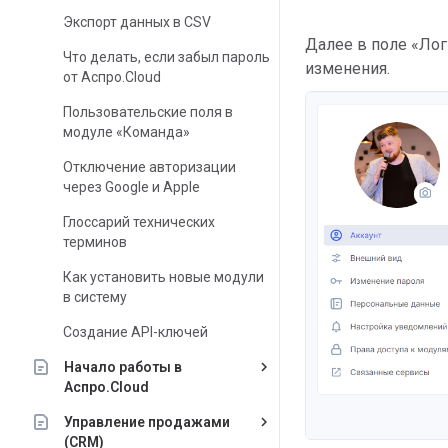
Экспорт данных в CSV
Далее в поле «Лог
Что делать, если забыл пароль
изменения.
от Аспро.Cloud
Пользовательские поля в
модуле «Команда»
Отключение авторизации
через Google и Apple
Глоссарий технических
терминов
Как установить новые модули
в систему
Создание API-ключей
keyboard_arrow_right
Начало работы в
Аспро.Cloud
keyboard_arrow_right
Управление продажами
(CRM)