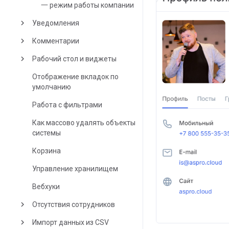
一 режим работы компании
keyboard_arrow_right
Уведомления
keyboard_arrow_right
Комментарии
keyboard_arrow_right
Рабочий стол и виджеты
Отображение вкладок по
умолчанию
Работа с фильтрами
Как массово удалять объекты
системы
Корзина
Управление хранилищем
Вебхуки
keyboard_arrow_right
Отсутствия сотрудников
keyboard_arrow_right
Импорт данных из CSV