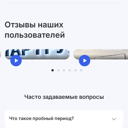
Отзывы наших
пользователей
Ксения
Антон
Директор по персоналу
Руководитель проектно
Гектар Групп
офиса ГК Технополис
Часто задаваемые вопросы
Что такое пробный период?