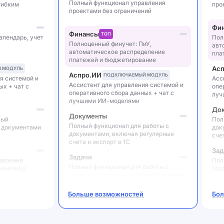
Полный функционал управления
гибким
про
проектами без ограничений
Фи
Финансы
ТОП
алендарь, учет
Пол
Полноценный финучет: ПиУ,
авт
автоматическое распределение
пла
платежей и бюджетирование
Ас
 МОДУЛЬ
Аспро.ИИ
ПОДКЛЮЧАЕМЫЙ МОДУЛЬ
я системой и
Асс
Ассистент для управления системой и
ых + чат с
опе
оперативного сбора данных + чат с
луч
лучшими ИИ-моделями
До
Документы
вый
Пол
Полный функционал для работы с
с документами
док
документами, включая регулярные
сче
счета и экспорт в 1С
Зад
Задачи
авление
Пол
Полный функционал для работы с
аченному/
зад
задачами и оплаты по трекеру времени
Сов
Больше возможностей
Бол
Совместная работа
ей,
Вес
Группы пользователей для простого
и и структура
сов
распределения прав доступа