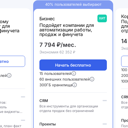
40% пользователей выбирают
Ко
Бизнес
ХИТ
шому
По
Подойдет компании для
у для
дл
автоматизации работы,
финучета
от
продаж и финучета
14
7 794 ₽/мес.
Эко
Экономия 62 352 ₽
атно
Начать бесплатно
100
15 пользователей
елей
200
60 внешних пользователей
100
300ГБ хранилища
CR
CRM
тов:
Все
Все инструменты для организации
роль
отд
отдела продаж без ограничений
ые виджеты
Пр
Проекты
а, план-факт
Пол