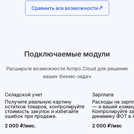
Авт
Сравнить все возможности
Автоматизация
 воронках
Без
Без ограничения на количество
авт
автодействий в системе
Инт
Интеграции
ии
Все
Все доступные интеграции
Подключаемые модули
Баз
База знаний
ступна для
Пол
Полный функционал базы знаний без
о ссылке
огр
Расширьте возможности Аспро.Cloud для решения
ограничений
ваших бизнес-задач
Складской учет
Зарплата
Получите реальную картину
Расходы на зарп
остатков товаров, контролируйте
— и вашей коман
стоимость закупок и избегайте
Контролируйте з
ошибок при продаже.
динамику ФОТ в 
2 000 ₽/мес.
2 000 ₽/мес