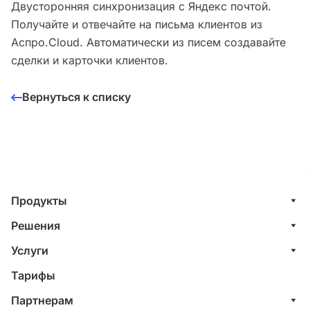
Двусторонняя синхронизация с Яндекс почтой.
Получайте и отвечайте на письма клиентов из
Аспро.Cloud. Автоматически из писем создавайте
сделки и карточки клиентов.
Вернуться к списку
Продукты
Управление клиентами (CRM)
Решения
Проекты
ИТ-компании
Услуги
Финансы
Строительные компании
Внедрение системы управления клиентами
Тарифы
Счета и акты
Веб-студии
Внедрение финансового учета
Партнерам