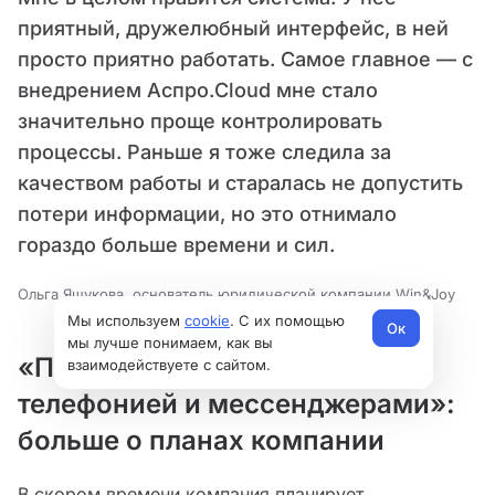
приятный, дружелюбный интерфейс, в ней
просто приятно работать. Самое главное — с
внедрением Аспро.Cloud мне стало
значительно проще контролировать
процессы. Раньше я тоже следила за
качеством работы и старалась не допустить
потери информации, но это отнимало
гораздо больше времени и сил.
Ольга Яшукова, основатель юридической компании Win&Joy
Мы используем
cookie
. С их помощью
Ок
мы лучше понимаем, как вы
«Подключим интеграцию с
взаимодействуете с сайтом.
телефонией и мессенджерами»:
больше о планах компании
В скором времени компания планирует