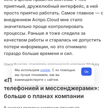
приятный, дружелюбный интерфейс, в ней
просто приятно работать. Самое главное — с
внедрением Аспро.Cloud мне стало
значительно проще контролировать
процессы. Раньше я тоже следила за
качеством работы и старалась не допустить
потери информации, но это отнимало
гораздо больше времени и сил.
Ольга Яшукова, основатель юридической компании Win&Joy
Мы используем
cookie
. С их помощью
Ок
мы лучше понимаем, как вы
«Подключим интеграцию с
взаимодействуете с сайтом.
телефонией и мессенджерами»:
больше о планах компании
В скором времени компания планирует