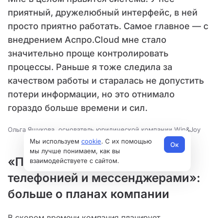
приятный, дружелюбный интерфейс, в ней
просто приятно работать. Самое главное — с
внедрением Аспро.Cloud мне стало
значительно проще контролировать
процессы. Раньше я тоже следила за
качеством работы и старалась не допустить
потери информации, но это отнимало
гораздо больше времени и сил.
Ольга Яшукова, основатель юридической компании Win&Joy
Мы используем
cookie
. С их помощью
Ок
мы лучше понимаем, как вы
«Подключим интеграцию с
взаимодействуете с сайтом.
телефонией и мессенджерами»:
больше о планах компании
В скором времени компания планирует