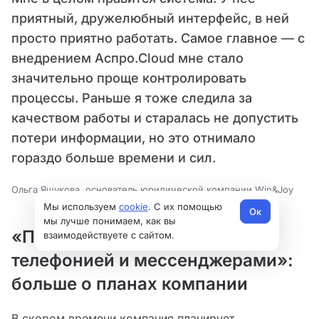
приятный, дружелюбный интерфейс, в ней
просто приятно работать. Самое главное — с
внедрением Аспро.Cloud мне стало
значительно проще контролировать
процессы. Раньше я тоже следила за
качеством работы и старалась не допустить
потери информации, но это отнимало
гораздо больше времени и сил.
Ольга Яшукова, основатель юридической компании Win&Joy
Мы используем
cookie
. С их помощью
Ок
мы лучше понимаем, как вы
«Подключим интеграцию с
взаимодействуете с сайтом.
телефонией и мессенджерами»:
больше о планах компании
В скором времени компания планирует