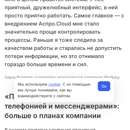
приятный, дружелюбный интерфейс, в ней
просто приятно работать. Самое главное — с
внедрением Аспро.Cloud мне стало
значительно проще контролировать
процессы. Раньше я тоже следила за
качеством работы и старалась не допустить
потери информации, но это отнимало
гораздо больше времени и сил.
Ольга Яшукова, основатель юридической компании Win&Joy
Мы используем
cookie
. С их помощью
Ок
мы лучше понимаем, как вы
«Подключим интеграцию с
взаимодействуете с сайтом.
телефонией и мессенджерами»:
больше о планах компании
В скором времени компания планирует