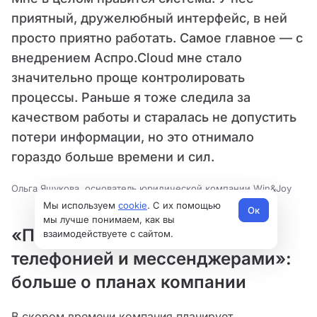
приятный, дружелюбный интерфейс, в ней
просто приятно работать. Самое главное — с
внедрением Аспро.Cloud мне стало
значительно проще контролировать
процессы. Раньше я тоже следила за
качеством работы и старалась не допустить
потери информации, но это отнимало
гораздо больше времени и сил.
Ольга Яшукова, основатель юридической компании Win&Joy
Мы используем
cookie
. С их помощью
Ок
мы лучше понимаем, как вы
«Подключим интеграцию с
взаимодействуете с сайтом.
телефонией и мессенджерами»:
больше о планах компании
В скором времени компания планирует