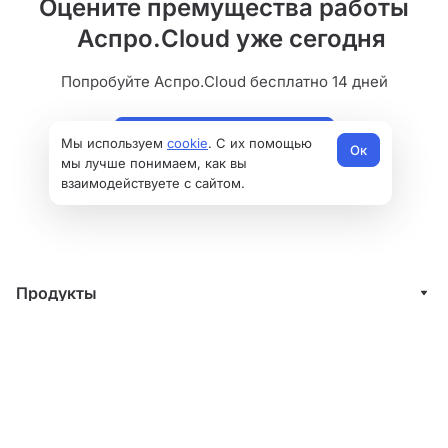
Оцените премущества работы
Аспро.Cloud уже сегодня
Попробуйте Аспро.Cloud бесплатно 14 дней
Начать бесплатно
Мы используем
cookie
. С их помощью
Ок
мы лучше понимаем, как вы
взаимодействуете с сайтом.
Продукты
Управление клиентами (CRM)
Решения
Проекты
ИТ-компании
Услуги
Финансы
Строительные компании
Внедрение системы управления клиентами
Тарифы
Счета и акты
Веб-студии
Внедрение финансового учета
Партнерам