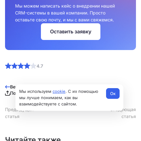
Мы можем написать кейс о внедрении нашей
CRM-системы в вашей компании. Просто
оставьте свою почту, и мы с вами свяжемся.
Оставить заявку
4.7
Вернуться к списку
Мы используем
cookie
. С их помощью
Поделиться
Ок
мы лучше понимаем, как вы
взаимодействуете с сайтом.
Предыдущая
Следующая
статья
статья
Читайте также