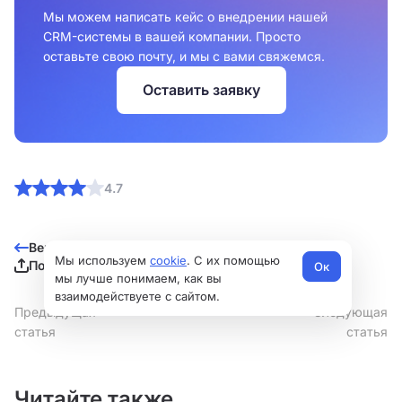
Мы можем написать кейс о внедрении нашей
CRM-системы в вашей компании. Просто
оставьте свою почту, и мы с вами свяжемся.
Оставить заявку
4.7
Вернуться к списку
Мы используем
cookie
. С их помощью
Поделиться
Ок
мы лучше понимаем, как вы
взаимодействуете с сайтом.
Предыдущая
Следующая
статья
статья
Читайте также