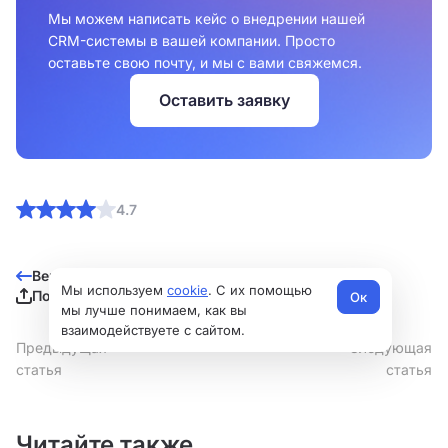
Мы можем написать кейс о внедрении нашей
CRM-системы в вашей компании. Просто
оставьте свою почту, и мы с вами свяжемся.
Оставить заявку
4.7
Вернуться к списку
Мы используем
cookie
. С их помощью
Поделиться
Ок
мы лучше понимаем, как вы
взаимодействуете с сайтом.
Предыдущая
Следующая
статья
статья
Читайте также