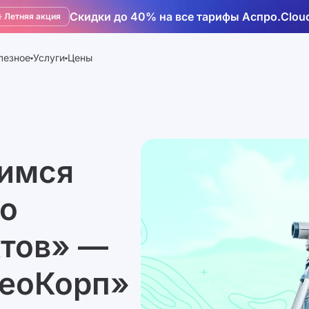
Скидки до 40% на все тарифы Аспро.Clou
️ Летняя акция
лезное
Услуги
Цены
оимся
но
ктов» —
ГеоКорп»