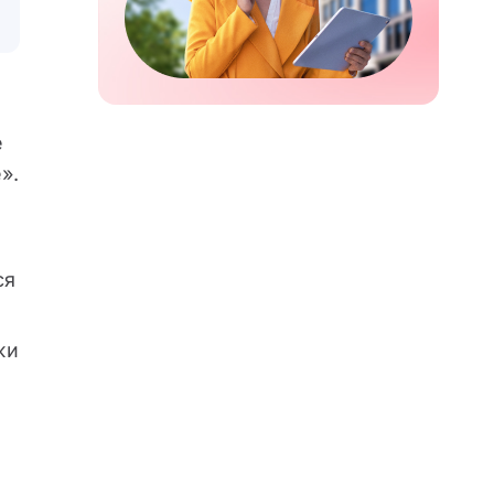
е
».
ся
жи