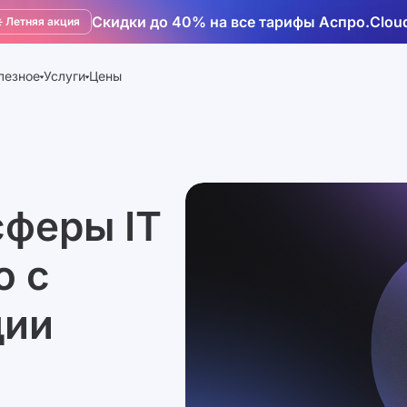
Скидки до 40% на все тарифы Аспро.Clou
️ Летняя акция
лезное
Услуги
Цены
сферы IT
ю с
дии