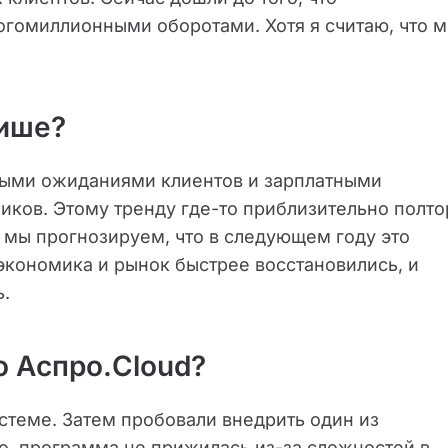
огомиллионными оборотами. Хотя я считаю, что 
нише?
выми ожиданиями клиентов и зарплатными
ков. Этому тренду где-то приблизительно полто
И мы прогнозируем, что в следующем году это
 экономика и рынок быстрее восстановились, и
ь.
о Аспро.Cloud?
стеме. Затем пробовали внедрить один из
, программа не прижилась из-за сложностей в