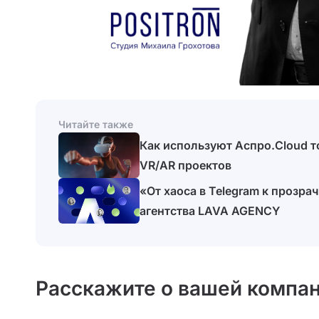
Читайте также
Как используют Аспро.Cloud 
VR/AR проектов
«От хаоса в Telegram к прозра
агентства LAVA AGENCY
Расскажите о вашей компан