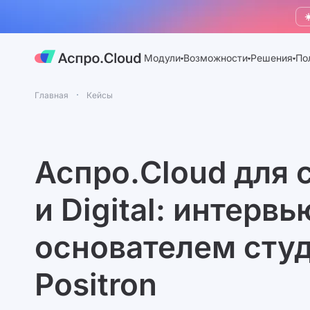
☀
Модули
Возможности
Решения
По
Главная
Кейсы
Аспро.Cloud для 
и Digital: интервь
основателем сту
Positron