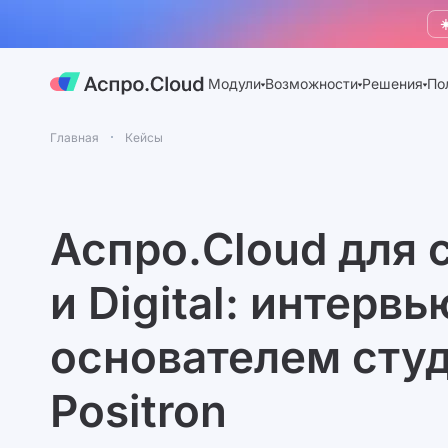
☀
Модули
Возможности
Решения
По
Главная
Кейсы
Аспро.Cloud для 
и Digital: интервь
основателем сту
Positron