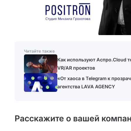
Читайте также
Как используют Аспро.Cloud 
VR/AR проектов
«От хаоса в Telegram к прозра
агентства LAVA AGENCY
Расскажите о вашей компан