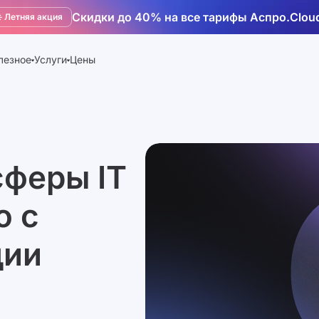
Скидки до 40% на все тарифы Аспро.Clou
️ Летняя акция
лезное
Услуги
Цены
сферы IT
ю с
дии