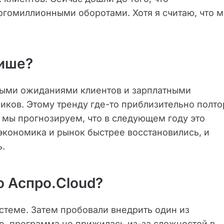
огомиллионными оборотами. Хотя я считаю, что 
нише?
выми ожиданиями клиентов и зарплатными
ков. Этому тренду где-то приблизительно полто
И мы прогнозируем, что в следующем году это
 экономика и рынок быстрее восстановились, и
ь.
о Аспро.Cloud?
стеме. Затем пробовали внедрить один из
, программа не прижилась из-за сложностей в