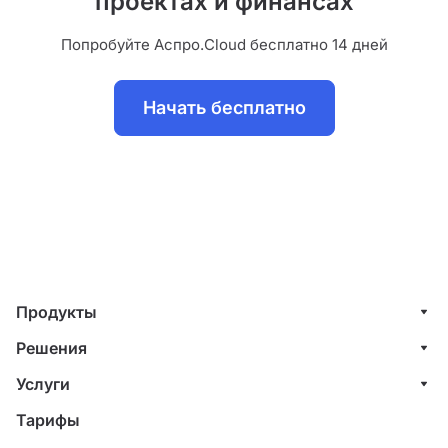
проектах и финансах
Попробуйте Аспро.Cloud бесплатно 14 дней
Начать бесплатно
Продукты
Управление клиентами (CRM)
Решения
Проекты
ИТ-компании
Услуги
Финансы
Строительные компании
Внедрение системы управления клиентами
Тарифы
Счета и акты
Веб-студии