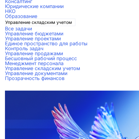
Консалтинг
Юридические компании
НКО
Образование
Управление складским учетом
Все задачи
Управление бюджетами
Управление проектами
Единое пространство для работы
Контроль задач
Управление продажами
Бесшовный рабочий процесс
Менеджмент персонала
Управление складским учетом
Управление документами
Прозрачность финансов