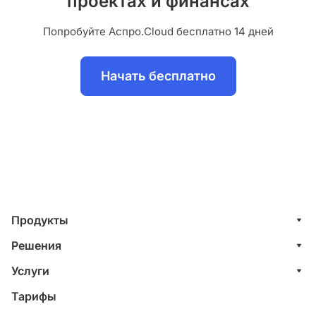
проектах и финансах
Попробуйте Аспро.Cloud бесплатно 14 дней
Начать бесплатно
Продукты
Управление клиентами (CRM)
Решения
Проекты
ИТ-компании
Услуги
Финансы
Строительные компании
Внедрение системы управления клиентами
Тарифы
Счета и акты
Веб-студии