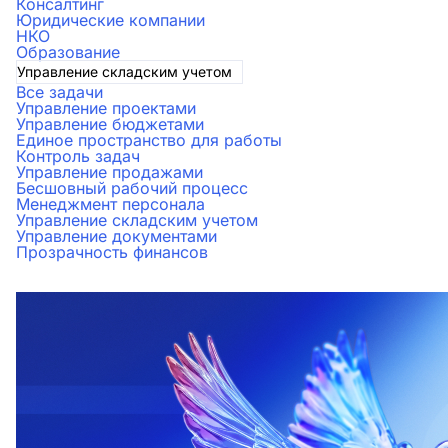
Консалтинг
Юридические компании
НКО
Образование
Управление складским учетом
Все задачи
Управление проектами
Управление бюджетами
Единое пространство для работы
Контроль задач
Управление продажами
Бесшовный рабочий процесс
Менеджмент персонала
Управление складским учетом
Управление документами
Прозрачность финансов