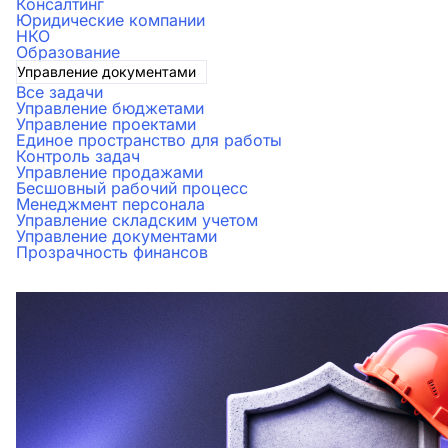
Консалтинг
Юридические компании
НКО
Образование
Управление документами
Все задачи
Управление бюджетами
Управление проектами
Единое пространство для работы
Контроль задач
Управление продажами
Бесшовный рабочий процесс
Менеджмент персонала
Управление складским учетом
Управление документами
Прозрачность финансов