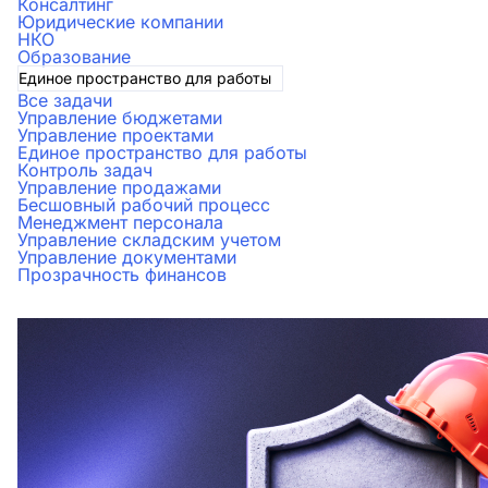
Консалтинг
Юридические компании
НКО
Образование
Единое пространство для работы
Все задачи
Управление бюджетами
Управление проектами
Единое пространство для работы
Контроль задач
Управление продажами
Бесшовный рабочий процесс
Менеджмент персонала
Управление складским учетом
Управление документами
Прозрачность финансов