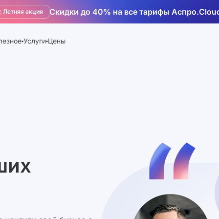
Скидки до 40% на все тарифы Аспро.Clou
️ Летняя акция
лезное
Услуги
Цены
ших