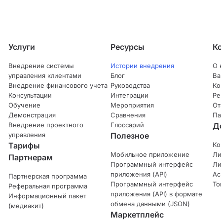
Услуги
Ресурсы
К
Внедрение системы
Истории внедрения
О 
управления клиентами
Блог
Ва
Внедрение финансового учета
Руководства
Ко
Консультации
Интеграции
Ре
Обучение
Мероприятия
От
Демонстрация
Сравнения
Па
Внедрение проектного
Глоссарий
Д
управления
Полезное
Тарифы
Ко
Мобильное приложение
Ли
Партнерам
Программный интерфейс
Ли
приложения (API)
Ас
Партнерская программа
Программный интерфейс
То
Реферальная программа
приложения (API) в формате
Информационный пакет
обмена данными (JSON)
(медиакит)
Маркетплейс